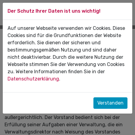
Der Schutz Ihrer Daten ist uns wichtig!
Auf unserer Webseite verwenden wir Cookies. Diese
Cookies sind für die Grundfunktionen der Website
Der Vorstand
erforderlich. Sie dienen der sicheren und
bestimmungsgemäßen Nutzung und sind daher
Organe der KZV Sachsen-Anhalt sind die
nicht deaktivierbar. Durch die weitere Nutzung der
Vertreterversammlung und der hauptamtliche
Webseite stimmen Sie der Verwendung von Cookies
Vorstand.
zu. Weitere Informationen finden Sie in der
Datenschutzerklärung
.
Die Mitgliedschaft im Vorstand ist hauptamtlich. In der
Vorstandstätigkeit können Zahnärzte eine
zahnärztliche Nebentätigkeit in begrenztem Umfang
weiterhin ausüben. Der Vorstand verwaltet die KZV
Verstanden
Sachsen-Anhalt und vertritt sie gerichtlich und
außergerichtlich. Der Vorstand bedient sich bei der
Erfüllung seiner Aufgaben einer Verwaltung, die ein
Verwaltungsdirektor nach Weisung des Vorstandes