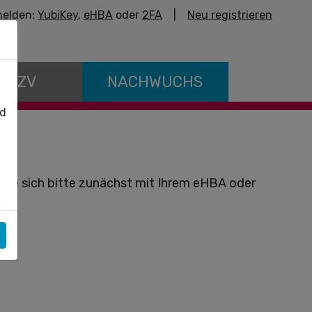
elden:
YubiKey
,
eHBA
oder
2FA
|
Neu registrieren
E KZV
NACHWUCHS
nd
Sie sich bitte zunächst mit Ihrem eHBA oder