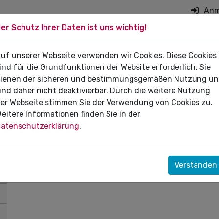
Anm
er Schutz Ihrer Daten ist uns wichtig!
on überspringen
 DIE PRAXIS
uf unserer Webseite verwenden wir Cookies. Diese Cookies
FÜR PATIENTEN
DI
ind für die Grundfunktionen der Website erforderlich. Sie
ienen der sicheren und bestimmungsgemäßen Nutzung u
ind daher nicht deaktivierbar. Durch die weitere Nutzung
er Webseite stimmen Sie der Verwendung von Cookies zu.
eitere Informationen finden Sie in der
atenschutzerklärung
.
Um diese Funktion nutzen zu können, melden 
über die 2-Faktor-Authentifizierung (2FA) an.
Anmeldung mit eHBA
Verstanden
Anmeldung mittels 2FA