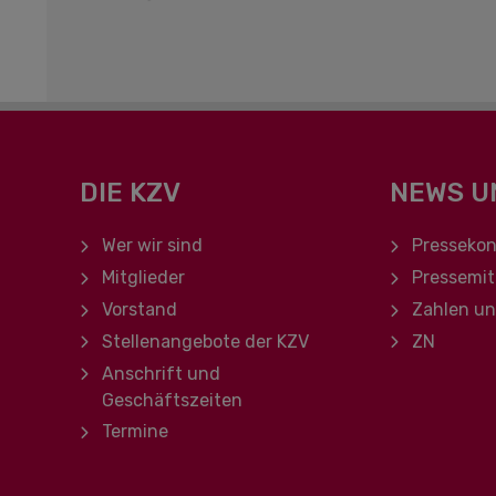
DIE KZV
NEWS U
Navigation überspringen
Navigation ü
Wer wir sind
Pressekon
Mitglieder
Pressemit
Vorstand
Zahlen u
Stellenangebote der KZV
ZN
Anschrift und
Geschäftszeiten
Termine