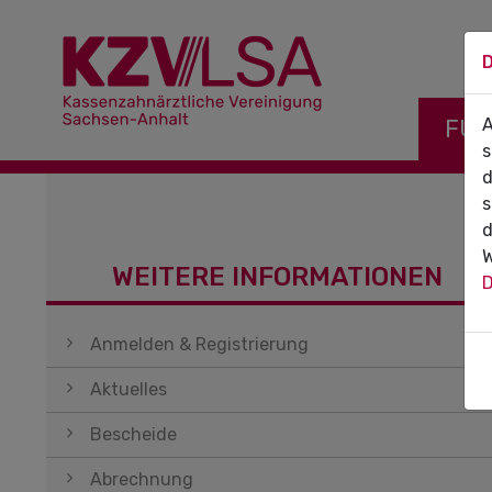
D
Navigati
FÜR
A
s
d
s
d
W
WEITERE INFORMATIONEN
D
Navigation überspringen
Anmelden & Registrierung
Aktuelles
Bescheide
Abrechnung