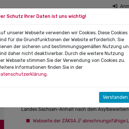
Anm
er Schutz Ihrer Daten ist uns wichtig!
on überspringen
 DIE PRAXIS
uf unserer Webseite verwenden wir Cookies. Diese Cookies
FÜR PATIENTEN
DI
ind für die Grundfunktionen der Website erforderlich. Sie
ienen der sicheren und bestimmungsgemäßen Nutzung u
ind daher nicht deaktivierbar. Durch die weitere Nutzung
er Webseite stimmen Sie der Verwendung von Cookies zu.
eitere Informationen finden Sie in der
Zahnmedizinische Behandlu
atenschutzerklärung
.
Asylbewerbern
Auf der Webseite der Zahnärztekammer Sachsen-A
Verstanden
abrechnungsfähigen Gebühren-Positionen, welche
Landes Sachsen-Anhalt nach dem Asylbewerberl
Webseite der ZÄKSA // abrechnungsfähige 