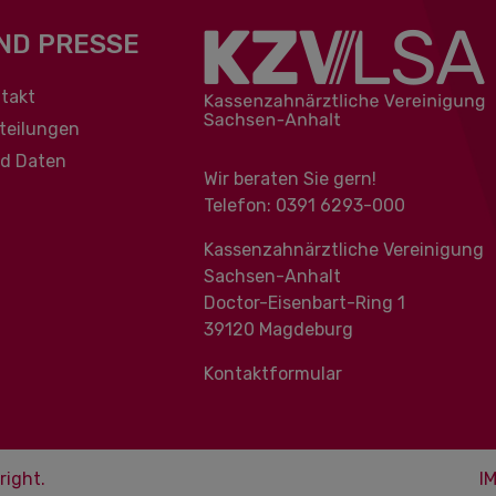
ND PRESSE
berspringen
takt
teilungen
nd Daten
Wir beraten Sie gern!
Telefon: 0391 ‍6293-000
Kassenzahnärztliche Vereinigung
Sachsen-Anhalt
Doctor-Eisenbart-Ring 1
39120 Magdeburg
Kontaktformular
right.
I