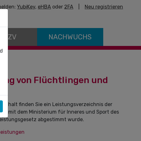
elden:
YubiKey
,
eHBA
oder
2FA
|
Neu registrieren
E KZV
NACHWUCHS
nd
ng von Flüchtlingen und
nhalt finden Sie ein Leistungsverzeichnis der
s mit dem Ministerium für Inneres und Sport des
eistungsgesetz abgestimmt wurde.
Leistungen