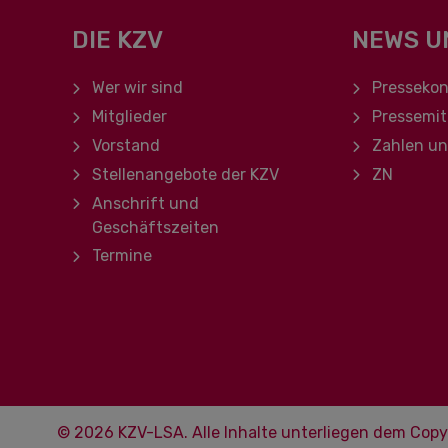
DIE KZV
NEWS U
Navigation überspringen
Navigation ü
Wer wir sind
Pressekon
Mitglieder
Pressemit
Vorstand
Zahlen u
Stellenangebote der KZV
ZN
Anschrift und
Geschäftszeiten
Termine
© 2026 KZV-LSA. Alle Inhalte unterliegen dem Copy