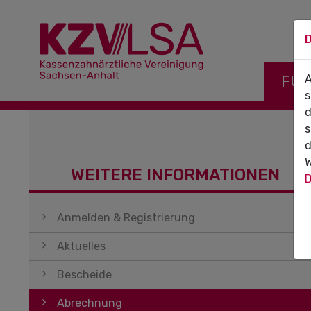
D
Navigati
FÜR
A
s
d
s
d
W
WEITERE INFORMATIONEN
D
Navigation überspringen
Anmelden & Registrierung
Aktuelles
Bescheide
Abrechnung