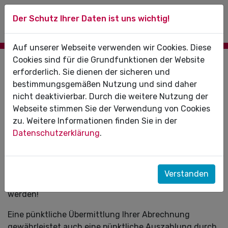
Der Schutz Ihrer Daten ist uns wichtig!
Auf unserer Webseite verwenden wir Cookies. Diese
Cookies sind für die Grundfunktionen der Website
Abgabetermin Abrechnung Februar
erforderlich. Sie dienen der sicheren und
2023:
bestimmungsgemäßen Nutzung und sind daher
05.03.2023
nicht deaktivierbar. Durch die weitere Nutzung der
Letzter Abgabetermin für die Abrechnung von
Webseite stimmen Sie der Verwendung von Cookies
Leistungen im:
zu. Weitere Informationen finden Sie in der
Datenschutzerklärung
.
Februar 2023 (Monatsabrechnung)
Frühere Übermittlungen sind selbstverständlich
möglich. Später übermittelte Abrechnungen können im
Verstanden
laufenden Monat oder Quartal nicht berücksichtigt
werden!
Eine pünktliche Übermittlung Ihrer Abrechnung
gewährleistet auch eine pünktliche Auszahlung durch