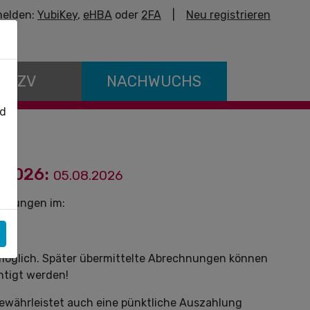
elden:
YubiKey
,
eHBA
oder
2FA
|
Neu registrieren
E KZV
NACHWUCHS
nd
 2026:
05.08.2026
istungen im:
 möglich. Später übermittelte Abrechnungen können
htigt werden!
ewährleistet auch eine pünktliche Auszahlung