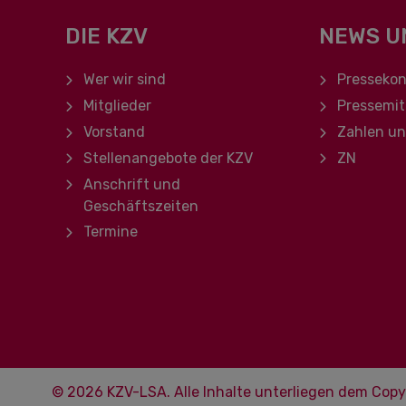
DIE KZV
NEWS U
Navigation überspringen
Navigation ü
Wer wir sind
Pressekon
Mitglieder
Pressemit
Vorstand
Zahlen u
Stellenangebote der KZV
ZN
Anschrift und
Geschäftszeiten
Termine
© 2026 KZV-LSA. Alle Inhalte unterliegen dem Copy