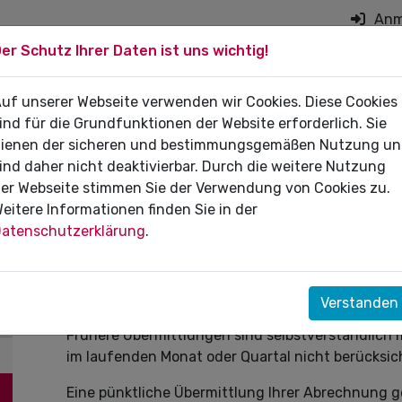
Anm
er Schutz Ihrer Daten ist uns wichtig!
on überspringen
 DIE PRAXIS
uf unserer Webseite verwenden wir Cookies. Diese Cookies
FÜR PATIENTEN
DI
ind für die Grundfunktionen der Website erforderlich. Sie
ienen der sicheren und bestimmungsgemäßen Nutzung u
ind daher nicht deaktivierbar. Durch die weitere Nutzung
er Webseite stimmen Sie der Verwendung von Cookies zu.
eitere Informationen finden Sie in der
Abgabetermin Abrechnung Juli
atenschutzerklärung
.
Letzter Abgabetermin für die Abrechnung von Le
Juli 2026
Verstanden
Frühere Übermittlungen sind selbstverständlich
im laufenden Monat oder Quartal nicht berücksic
Eine pünktliche Übermittlung Ihrer Abrechnung g