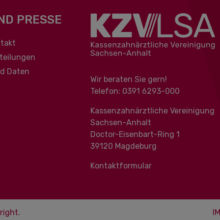
ND PRESSE
berspringen
takt
teilungen
nd Daten
Wir beraten Sie gern!
Telefon: 0391 ‍6293-000
Kassenzahnärztliche Vereinigung
Sachsen-Anhalt
Doctor-Eisenbart-Ring 1
39120 Magdeburg
Kontaktformular
right.
I