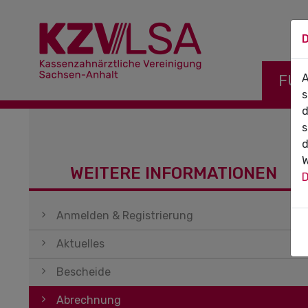
D
Navigati
FÜR
A
s
d
s
d
W
WEITERE INFORMATIONEN
D
Navigation überspringen
Anmelden & Registrierung
Aktuelles
Bescheide
Abrechnung