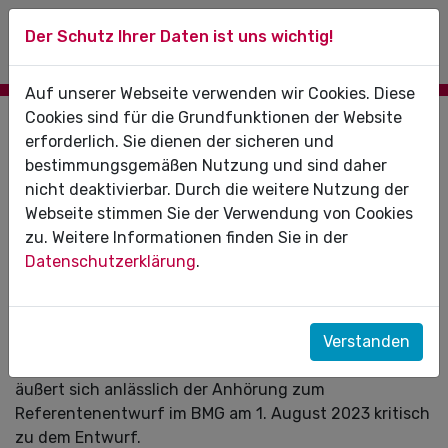
Der Schutz Ihrer Daten ist uns wichtig!
Auf unserer Webseite verwenden wir Cookies. Diese
Cookies sind für die Grundfunktionen der Website
01.08.2023
erforderlich. Sie dienen der sicheren und
bestimmungsgemäßen Nutzung und sind daher
Anwendertauglichkeit statt Sanktionen:
nicht deaktivierbar. Durch die weitere Nutzung der
KZBV zum Entwurf für Digital-Gesetz
Webseite stimmen Sie der Verwendung von Cookies
zu. Weitere Informationen finden Sie in der
Das Bundesministerium für Gesundheit (BMG) hat den
Datenschutzerklärung
.
Referentenentwurf des Digital-Gesetzes (DigiG)
vorgelegt. Das seit längerem angekündigte Vorhaben
soll die im März 2023 vorgestellte
Digitalisierungsstrategie des BMG umsetzen. Die
Verstanden
Kassenzahnärztliche Bundesvereinigung (KZBV)
äußert sich anlässlich der Anhörung zum
Referentenentwurf im BMG am 1. August 2023 kritisch
zu dem Entwurf.