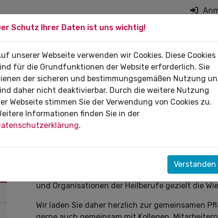
Anm
er Schutz Ihrer Daten ist uns wichtig!
on überspringen
 DIE PRAXIS
uf unserer Webseite verwenden wir Cookies. Diese Cookies
FÜR PATIENTEN
DI
ind für die Grundfunktionen der Website erforderlich. Sie
ienen der sicheren und bestimmungsgemäßen Nutzung u
ind daher nicht deaktivierbar. Durch die weitere Nutzung
er Webseite stimmen Sie der Verwendung von Cookies zu.
eitere Informationen finden Sie in der
16.09.2024
atenschutzerklärung
.
Einladung zur gemeinsamen Ba
Die Kassenzahnärztliche Vereinigung Sachsen-Anh
Verstanden
bewusst und unterstützt deshalb bei einer geme
und Organisationen der Heilberufe gezielt die Wi
Wir laden Sie daher herzlich zur gemeinsamen Pf
gerne auch gemeinsam mit Kollegen, Mitarbeiter