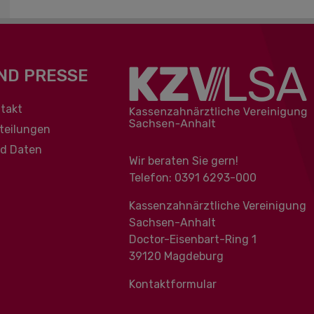
ND PRESSE
berspringen
takt
teilungen
nd Daten
Wir beraten Sie gern!
Telefon: 0391 ‍6293-000
Kassenzahnärztliche Vereinigung
Sachsen-Anhalt
Doctor-Eisenbart-Ring 1
39120 Magdeburg
Kontaktformular