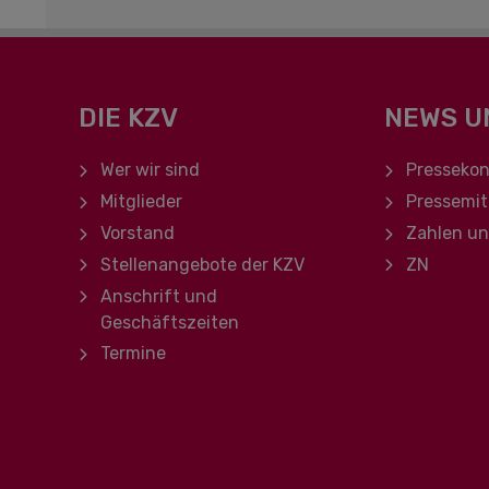
DIE KZV
NEWS U
Navigation überspringen
Navigation ü
Wer wir sind
Pressekon
Mitglieder
Pressemit
Vorstand
Zahlen u
Stellenangebote der KZV
ZN
Anschrift und
Geschäftszeiten
Termine