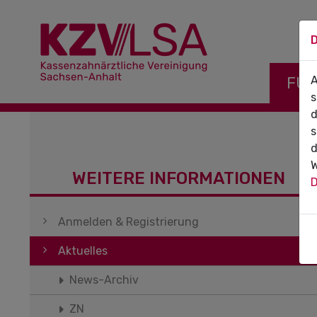
D
Navigati
FÜR
A
s
d
s
d
W
WEITERE INFORMATIONEN
D
Navigation überspringen
Anmelden & Registrierung
Aktuelles
News-Archiv
ZN