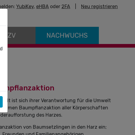
elden:
YubiKey
,
eHBA
oder
2FA
|
Neu registrieren
E KZV
NACHWUCHS
nd
umpflanzaktion
alt ist sich ihrer Verantwortung für die Umwelt
insamen Baumpflanzaktion aller Körperschaften
ederaufforstung des Harzes.
lanzaktion von Baumsetzlingen in den Harz ein;
n, Freunden und Familienangehörigen.