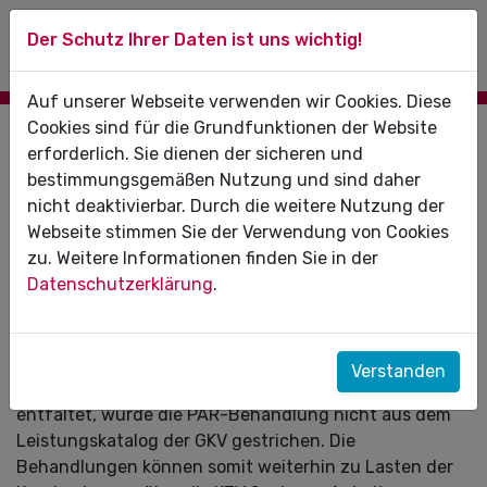
Der Schutz Ihrer Daten ist uns wichtig!
Auf unserer Webseite verwenden wir Cookies. Diese
Cookies sind für die Grundfunktionen der Website
08.11.2022
erforderlich. Sie dienen der sicheren und
bestimmungsgemäßen Nutzung und sind daher
GKV-Finanzstabilisierungsgesetz und
nicht deaktivierbar. Durch die weitere Nutzung der
PAR-Behandlungen
Webseite stimmen Sie der Verwendung von Cookies
zu. Weitere Informationen finden Sie in der
Aus gegebenen Anlass möchten wir hinsichtlich
Datenschutzerklärung
.
des GKV-Finanzstabilisierungsgesetzes und der
PAR-Behandlungen Folgendes klarstellen:
Durch das GKV-Finanzstabilisierungsgesetz, welches
Verstanden
Wirkung auf die Vergütung der Jahre 2023 und 2024
entfaltet, wurde die PAR-Behandlung nicht aus dem
Leistungskatalog der GKV gestrichen. Die
Behandlungen können somit weiterhin zu Lasten der