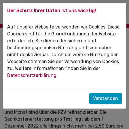
Der Schutz Ihrer Daten ist uns wichtig!
Auf unserer Webseite verwenden wir Cookies. Diese
Cookies sind für die Grundfunktionen der Website
01.12.2022
erforderlich. Sie dienen der sicheren und
bestimmungsgemäßen Nutzung und sind daher
Refinanzierung von Corona-Tests mit
nicht deaktivierbar. Durch die weitere Nutzung der
Änderungen verlängert
Webseite stimmen Sie der Verwendung von Cookies
zu. Weitere Informationen finden Sie in der
Am 25. November 2022 ist die Fünfte Verordnung zur
Datenschutzerklärung
.
Änderung der Coronavirus-Testverordnung in Kraft
getreten. Daraus ergibt sich, dass Zahnarztpraxen bis
einschließlich 28. Februar 2023 Test-Kosten für
Mitarbeitende und Bürgertests über die KZV Sachsen-
Verstanden
Anhalt abrechnen dürfen. Zehn Tests pro Mitarbeiter:in
und Monat sind über die KZV refinanzierbar. Die
Sachkostenerstattung pro Test liegt ab dem 1.
Dezember 2022 allerdings nicht mehr bei 2,50 Euro pro