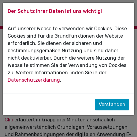
Der Schutz Ihrer Daten ist uns wichtig!
Auf unserer Webseite verwenden wir Cookies. Diese
Cookies sind für die Grundfunktionen der Website
21.03.2022
erforderlich. Sie dienen der sicheren und
bestimmungsgemäßen Nutzung und sind daher
Speziell für Zahnarztpraxen: So
nicht deaktivierbar. Durch die weitere Nutzung der
funktioniert das E-Rezept (mit
Webseite stimmen Sie der Verwendung von Cookies
Erklärvideo der KZBV)
zu. Weitere Informationen finden Sie in der
Datenschutzerklärung
.
Um speziell Zahnarztpraxen auf die Einführung des
elektronischen Rezepts (E-Rezept) vorzubereiten, hat
die Kassenzahnärztliche Bundesvereinigung (KZBV)
Verstanden
einen Informationsfilm produziert, der auf die
besonderen Belange des Berufsstands abstellt. Der
Clip
erläutert in knapp drei Minuten anschaulich
allgemeinverständlich Grundlagen, Voraussetzungen
und Rahmenbedingungen der digitalen Anwendung E-