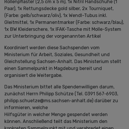
Rollenpflaster (2,5 cm x 5 m), 1x Nitril Handschuhe (1
Paar), 1x Rettungsdecke gold silber, 2x Tourniquet,
(Farbe: gelb/schwarz/oliv), 1x Wendl-Tubus inkl.
Gleitmittel, 1x Permanentmarker (Farbe: schwarz/blau),
1x BW Kleiderschere, 1x IFAK-Tasche mit Molle-System
zur Unterbringung der vorgenannten Artikel
Koordiniert werden diese Sachspenden vom
Ministerium für Arbeit, Soziales, Gesundheit und
Gleichstellung Sachsen‐Anhalt. Das Ministerium stellt
einen Sammelpunkt in Magdeburg bereit und
organisiert die Weitergabe.
Das Ministerium bittet alle Spendenwilligen darum,
zunächst Herrn Philipp Schütze (Tel. 0391 567‐6903,
philipp.schuetze@ms.sachsen‐anhalt.de) darüber zu
informieren, welche
Hilfsgüter in welcher Menge gespendet werden
können. Anschließend teilt das Ministerium den
konkreten Sammelpunkt mit und verabredet einen