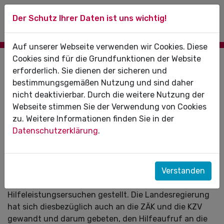
Der Schutz Ihrer Daten ist uns wichtig!
Auf unserer Webseite verwenden wir Cookies. Diese
Cookies sind für die Grundfunktionen der Website
01.03.2022
erforderlich. Sie dienen der sicheren und
bestimmungsgemäßen Nutzung und sind daher
Ukraine: Hilfe für die Leidtragenden des
nicht deaktivierbar. Durch die weitere Nutzung der
Krieges
Webseite stimmen Sie der Verwendung von Cookies
zu. Weitere Informationen finden Sie in der
Die ganze Welt schaut schockiert auf den
Datenschutzerklärung
.
eskalierenden Krieg in der Ukraine. Viele Menschen
haben dort in den letzten Tagen Schreckliches erlebt –
im Kriegsgeschehen oder davor flüchtend. Die
ukrainische Regierung hat am vergangenen
Verstanden
Wochenende ein internationales
Hilfeleistungsersuchen gestellt. Die Landesregierung
hat sich diesbezüglich auch an die ZÄK und die KZV
gewandt und darum gebeten, den Hilfeaufruf an die