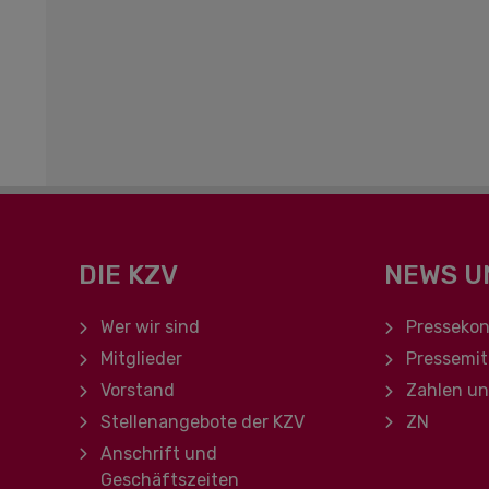
DIE KZV
NEWS U
Navigation überspringen
Navigation ü
Wer wir sind
Pressekon
Mitglieder
Pressemit
Vorstand
Zahlen u
Stellenangebote der KZV
ZN
Anschrift und
Geschäftszeiten