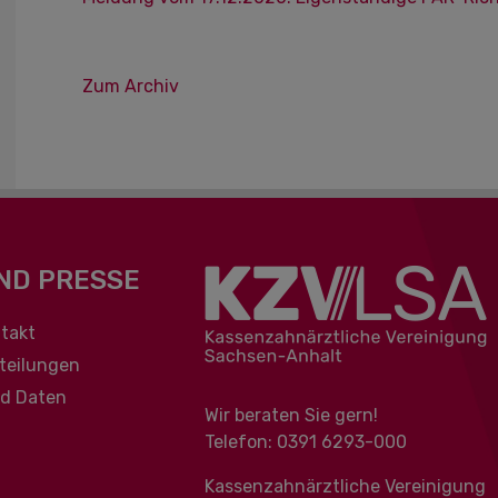
Zum Archiv
ND PRESSE
berspringen
takt
teilungen
nd Daten
Wir beraten Sie gern!
Telefon: 0391 ‍6293-000
Kassenzahnärztliche Vereinigung