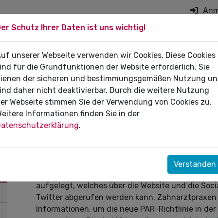
Anm
er Schutz Ihrer Daten ist uns wichtig!
on überspringen
 DIE PRAXIS
uf unserer Webseite verwenden wir Cookies. Diese Cookies
FÜR PATIENTEN
DI
ind für die Grundfunktionen der Website erforderlich. Sie
ienen der sicheren und bestimmungsgemäßen Nutzung u
ind daher nicht deaktivierbar. Durch die weitere Nutzung
er Webseite stimmen Sie der Verwendung von Cookies zu.
eitere Informationen finden Sie in der
04.06.2021
atenschutzerklärung
.
Videoprojekt zum Inkrafttreten
Um Praxen flächendeckend und allgemeinverstän
Verstanden
informieren, hat die KZBV ein dreiteiliges Video
aufgelegt, welches über die Website und die Soc
Twitter abgerufen werden kann. Zahnarztpraxen e
Informationen, um die neue PAR-Richtlinie in der