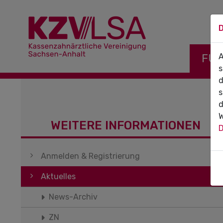
D
Navigati
FÜR
A
s
d
s
d
W
WEITERE INFORMATIONEN
D
Navigation überspringen
Anmelden & Registrierung
Aktuelles
News-Archiv
ZN