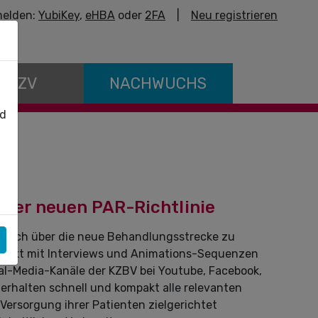
elden:
YubiKey
,
eHBA
oder
2FA
|
Neu registrieren
E KZV
NACHWUCHS
nd
 der neuen PAR-Richtlinie
dlich über die neue Behandlungsstrecke zu
projekt mit Interviews und Animations-Sequenzen
ial-Media-Kanäle der KZBV bei Youtube, Facebook,
rhalten schnell und kompakt alle relevanten
 Versorgung ihrer Patienten zielgerichtet