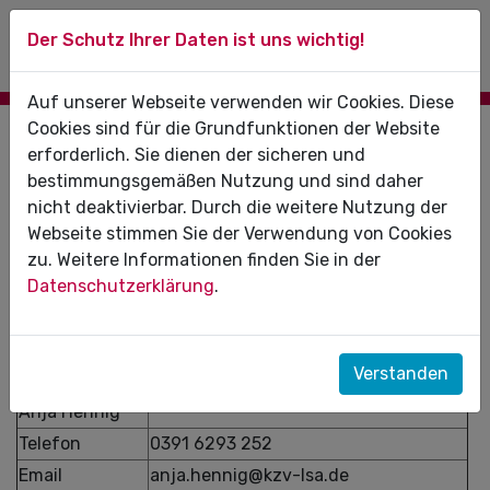
Der Schutz Ihrer Daten ist uns wichtig!
Auf unserer Webseite verwenden wir Cookies. Diese
Cookies sind für die Grundfunktionen der Website
Beratungstermine
erforderlich. Sie dienen der sicheren und
bestimmungsgemäßen Nutzung und sind daher
Termine für die Sprechstunde
„
Praxislotse" werden auf
nicht deaktivierbar. Durch die weitere Nutzung der
Anfrage vereinbart.
Webseite stimmen Sie der Verwendung von Cookies
Es besteht die Möglichkeit, die Beratung via
zu. Weitere Informationen finden Sie in der
Videokonferenz durchzuführen.
Datenschutzerklärung
.
Terminvereinbarung über:
Verstanden
Anja Hennig
Telefon
0391 6293 252
Email
anja.hennig@kzv-lsa.de