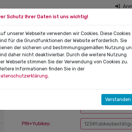
Anm
er Schutz Ihrer Daten ist uns wichtig!
on überspringen
 DIE PRAXIS
uf unserer Webseite verwenden wir Cookies. Diese Cookies
FÜR PATIENTEN
DI
ind für die Grundfunktionen der Website erforderlich. Sie
ienen der sicheren und bestimmungsgemäßen Nutzung u
ind daher nicht deaktivierbar. Durch die weitere Nutzung
er Webseite stimmen Sie der Verwendung von Cookies zu.
eitere Informationen finden Sie in der
Zugangsgeschützter Berei
atenschutzerklärung
.
Um Zugang zu erhalten, melden Sie sich bitte mi
Verstanden
Benutzername:
PIN+Yubikey: