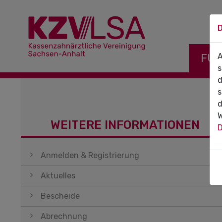
D
Navigati
FÜR
A
s
d
s
d
W
WEITERE INFORMATIONEN
D
Navigation überspringen
Anmelden & Registrierung
Aktuelles
Bescheide
Abrechnung