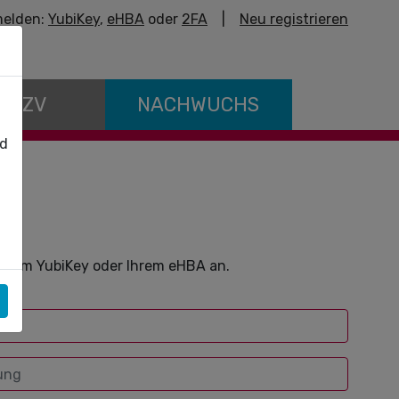
elden:
YubiKey
,
eHBA
oder
2FA
|
Neu registrieren
E KZV
NACHWUCHS
nd
ch
t dem YubiKey oder Ihrem eHBA an.